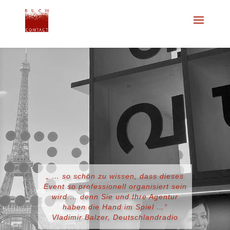
„ … so schön zu wissen, dass dieses
Event so professionell organisiert sein
wird … denn Sie und Ihre Agentur
haben die Hand im Spiel …“
Vladimir Balzer, Deutschlandradio