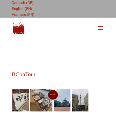
Deutsch (DE)
English (EN)
Francais (FR)
BConTour