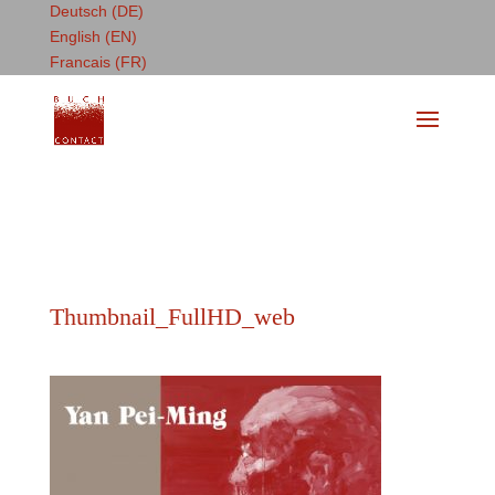
Deutsch (DE)
English (EN)
Francais (FR)
Thumbnail_FullHD_web