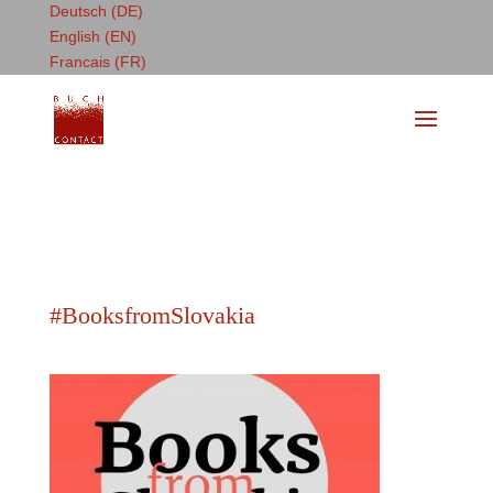
Deutsch (DE)
English (EN)
Francais (FR)
#BooksfromSlovakia