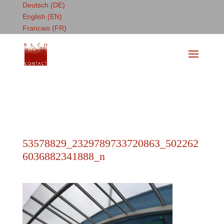
Deutsch (DE)
English (EN)
Francais (FR)
53578829_2329789733720863_502262
6036882341888_n