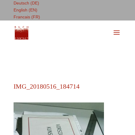
Deutsch (DE)
English (EN)
Francais (FR)
IMG_20180516_184714