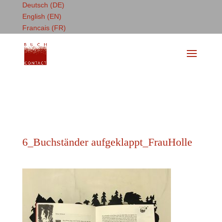
Deutsch (DE)
English (EN)
Francais (FR)
6_Buchständer aufgeklappt_FrauHolle