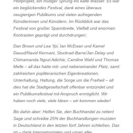
Pilotprojekt, ein mutiger Sprung ins kalte Wasser. Es war
ein beglückendes Festival, dank eines überaus
neugierigen Publikums und vielen aufregenden
Künstlerinnen und Künstlern. Im Rückblick war das
Festival von großer Spannbreite, Vielfalt und enormen
Kontrasten geprägt und durchdrungen:
Dan Brown und Lea Ypi, Ian McEwan und Kamel
Daoud/Navid Kermani, Stuckrad-Barre/Jan Delay und
Chimamanda Ngozi Adichie, Caroline Wahl und Thomas
Melle – all das hatte mit- und nebeneinander Platz, samt
zahlreichen popliterarischen Eigenkreationen.
Unterhaltung, Haltung, die Sorge um die Freiheit – all
dies hat die Stadtgesellschaft offenbar entzündet und
ein Publikumsfestival mit Anspruch ermöglicht. Wir
haben noch viele, viele Ideen – wir kommen wieder!
Bis dahin aber: Helfen Sie, den Buchhandel zu retten!
Sage und schreibe 25% der Buchhandlungen mussten
in Deutschland in den letzten fünf Jahren schließen. Das
ist – dank Internetportalen und unser aller