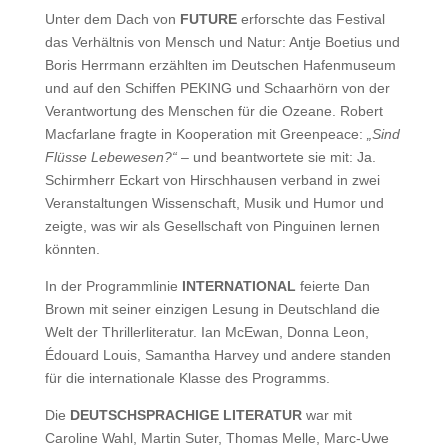
Unter dem Dach von
FUTURE
erforschte das Festival
das Verhältnis von Mensch und Natur: Antje Boetius und
Boris Herrmann erzählten im Deutschen Hafenmuseum
und auf den Schiffen PEKING und Schaarhörn von der
Verantwortung des Menschen für die Ozeane. Robert
Macfarlane fragte in Kooperation mit Greenpeace:
„Sind
Flüsse Lebewesen?“
– und beantwortete sie mit: Ja.
Schirmherr Eckart von Hirschhausen verband in zwei
Veranstaltungen Wissenschaft, Musik und Humor und
zeigte, was wir als Gesellschaft von Pinguinen lernen
könnten.
In der Programmlinie
INTERNATIONAL
feierte Dan
Brown mit seiner einzigen Lesung in Deutschland die
Welt der Thrillerliteratur. Ian McEwan, Donna Leon,
Édouard Louis, Samantha Harvey und andere standen
für die internationale Klasse des Programms.
Die
DEUTSCHSPRACHIGE LITERATUR
war mit
Caroline Wahl, Martin Suter, Thomas Melle, Marc-Uwe