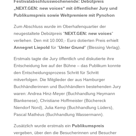
Festivalabschlusswochenende: Debütpreis
„NEXT.GEN: new voices“ mit öffentlicher Jury und
Publikumspreis sowie Weltpremiere mit Pynchon
Zum Abschluss wurde im Oberhafenquartier der
neugestaltete Debütpreis “
NEXT.GEN: new voices
“
verliehen. Den mit 10.000,- Euro dotierten Preis erhielt
Annegret Liepold
für
“
Unter Grund
“
(Blessing Verlag).
Erstmals tagte die Jury öffentlich und diskutierte ihre
Entscheidung live auf der Bühne – das Publikum konnte
den Entscheidungsprozess Schritt für Schritt
mitverfolgen. Die Mitglieder der aus Hamburger
Buchhändlerinnen und Buchhändlern bestehenden Jury
waren: Andrea Hinz-Meyer (Buchhandlung Heymann
Blankenese), Christiane Hoffmeister (Büchereck
Niendorf Nord), Julia Kemp (Buchhandlung Lüders),
Pascal Mathéus (Buchhandlung Wassermann).
Zusätzlich wurde erstmals ein
Publikumspreis
vergeben, über den die Besucherinnen und Besucher