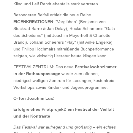
Kling und Leif Randt ebenfalls stark vertreten.
Besonderen Beifall erhielt die neue Reihe
EIGENKREATIONEN
: ”Vorglühen“ (Benjamin von
Stuckrad-Barre & Jan Delay), Rocko Schamonis “Gala
des Scheiterns“ (mit Joachim Meyerhoff & Charlotte
Brandi), Johann Scheerers “Play“ (mit Anke Engelke)
und Philipp Hochmairs mitreißende Buchperformance
zeigten, wie vielseitig Literatur heute klingen kann.
FESTIVALZENTRUM: Das neue
Festivalwohnzimmer
in der Rathauspassage
wurde zum offenen,
niedrigschwelligen Zentrum für Lesungen, kostenfreie
Workshops sowie Kinder- und Jugendprogramme.
O-Ton Joachim Lux:
Erfolgreiches Pilotprojekt: ein Festival der Vielfalt
und der Kontraste
Das Festival war aufregend und großartig – ein echtes